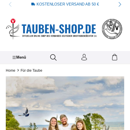
KOSTENLOSER VERSAND AB 50 €
alt springen
Menü
Home
Für die Taube