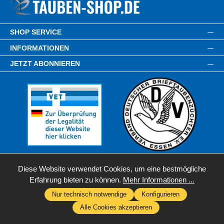
SHOP SERVICE
INFORMATIONEN
JETZT ABONNIEREN
Diese Website verwendet Cookies, um eine bestmögliche
Erfahrung bieten zu können.
Mehr Informationen ...
Nur technisch notwendige
Konfigurieren
* Alle Preise inkl. gesetzl. Mehrwertsteuer zzgl.
Versandkosten
,
Alle Cookies akzeptieren
wenn nicht anders angegeben.