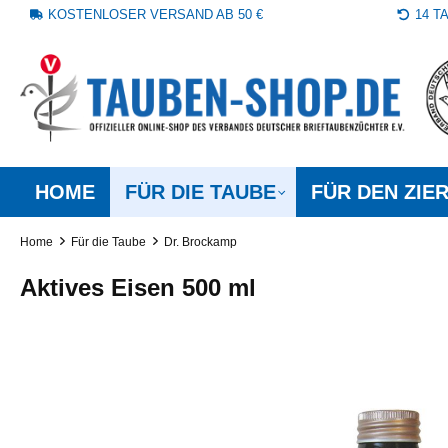
KOSTENLOSER VERSAND AB 50 €
14 
springen
Zur Hauptnavigation springen
HOME
FÜR DIE TAUBE
FÜR DEN ZIE
Home
Für die Taube
Dr. Brockamp
Aktives Eisen 500 ml
Bildergalerie überspringen