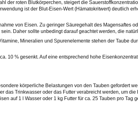
zahl der roten Blutkörperchen, steigert die Sauerstoffkonzentrat
nwendung ist der Blut-Eisen-Wert (Hämatokritwert) deutlich erhö
nahme von Eisen. Zu geringer Säuregehalt des Magensaftes o
ein. Daher sollte unbedingt darauf geachtet werden, die natürli
 Vitamine, Mineralien und Spurenelemente stehen der Taube d
um ca. 10 % gesenkt. Auf eine entsprechend hohe Eisenkonzentr
esondere körperliche Belastungen von den Tauben gefordert we
er das Trinkwasser oder das Futter verabreicht werden, um die Ei
isen auf 1 l Wasser oder 1 kg Futter für ca. 25 Tauben pro Tag