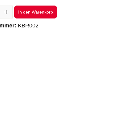
l: Gib den gewünschten Wert ein oder benutze die Schaltflächen um 
In den Warenkorb
ummer:
KBR002