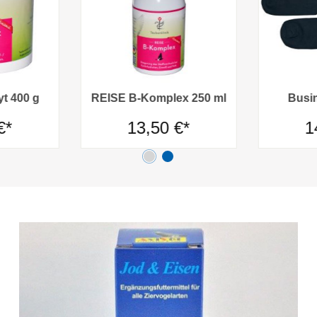
t 400 g
REISE B-Komplex 250 ml
Busi
€*
13,50 €*
1