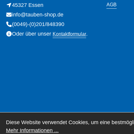
45327 Essen
AGB
info@tauben-shop.de
(0049)-(0)201/848390
Oder über unser
.
Kontaktformular
Diese Website verwendet Cookies, um eine bestmögli
* Alle Preise inkl
Mehr Informationen ...