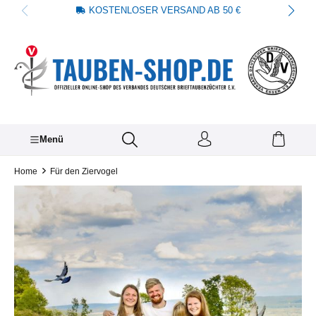
KOSTENLOSER VERSAND AB 50 €
alt springen
Menü
Home
Für den Ziervogel