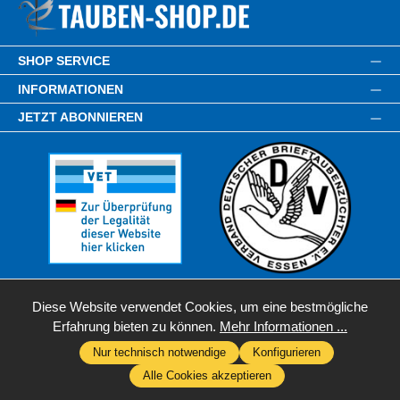
SHOP SERVICE
INFORMATIONEN
JETZT ABONNIEREN
Diese Website verwendet Cookies, um eine bestmögliche
Erfahrung bieten zu können.
Mehr Informationen ...
Nur technisch notwendige
Konfigurieren
* Alle Preise inkl. gesetzl. Mehrwertsteuer zzgl.
Versandkosten
,
Alle Cookies akzeptieren
wenn nicht anders angegeben.