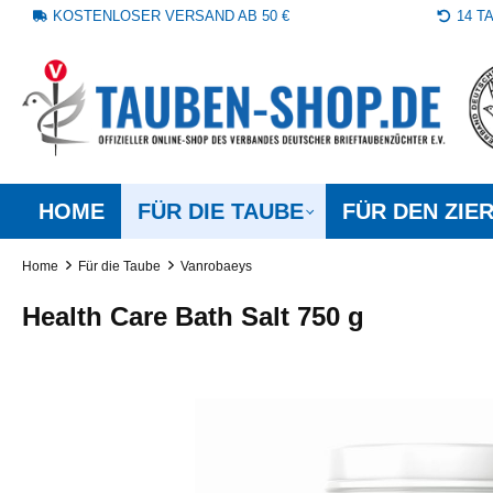
KOSTENLOSER VERSAND AB 50 €
14 
springen
Zur Hauptnavigation springen
HOME
FÜR DIE TAUBE
FÜR DEN ZIE
Home
Für die Taube
Vanrobaeys
Health Care Bath Salt 750 g
Bildergalerie überspringen