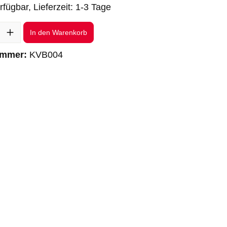
rfügbar, Lieferzeit: 1-3 Tage
l: Gib den gewünschten Wert ein oder benutze die Schaltflächen um 
In den Warenkorb
ummer:
KVB004