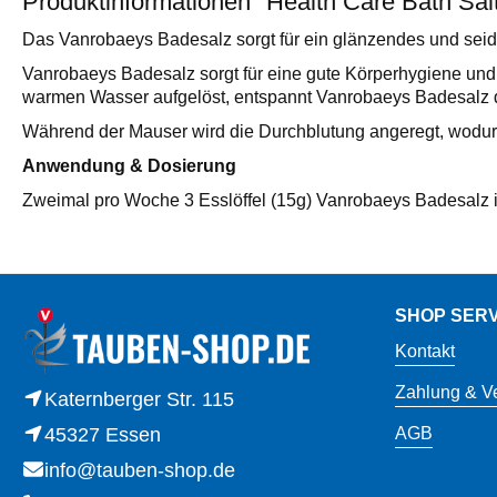
Produktinformationen "Health Care Bath Sal
Das Vanrobaeys Badesalz sorgt für ein glänzendes und seide
Vanrobaeys Badesalz sorgt für eine gute Körperhygiene und s
warmen Wasser aufgelöst, entspannt Vanrobaeys Badesalz d
Während der Mauser wird die Durchblutung angeregt, wodur
Anwendung & Dosierung
Zweimal pro Woche 3 Esslöffel (15g) Vanrobaeys Badesalz i
SHOP SERV
Kontakt
Zahlung & V
Katernberger Str. 115
45327 Essen
AGB
info@tauben-shop.de