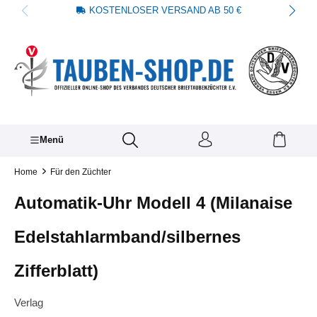
KOSTENLOSER VERSAND AB 50 €
alt springen
Menü
Home
Für den Züchter
Automatik-Uhr Modell 4 (Milanaise
Edelstahlarmband/silbernes
Zifferblatt)
Verlag