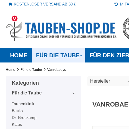
KOSTENLOSER VERSAND AB 50 €
14 
springen
Zur Hauptnavigation springen
HOME
FÜR DIE TAUBE
FÜR DEN ZIE
Home
Für die Taube
Vanrobaeys
Hersteller
Kategorien
Für die Taube
VANROBAE
Taubenklinik
Backs
Dr. Brockamp
Klaus