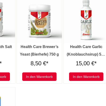
th Salt
Health Care Brewer’s
Health Care Garlic
Yeast (Bierhefe) 750 g
(Knoblauchsirup) 500
ml
*
8,50 €*
15,00 €*
korb
In den Warenkorb
In den Warenkorb