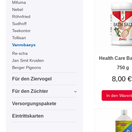
Mifuma
Nebel
Röhnfried
Sudhoff
Teekontor
Tollisan
Vanrobaeys
Re-scha
Health Care Ba
Jan Smit Kruiden
750 g
Berger Pigeons
8,00 €
Für den Ziervogel
Für den Züchter
In den Waren
Versorgungspakete
Eintrittskarten